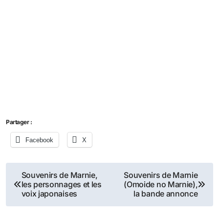
Partager :
Facebook
X
Navigation
Souvenirs de Marnie,
Souvenirs de Marnie
les personnages et les
(Omoide no Marnie),
de
voix japonaises
la bande annonce
l’article