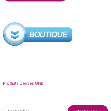
Produits Dérivés Ghibli
R