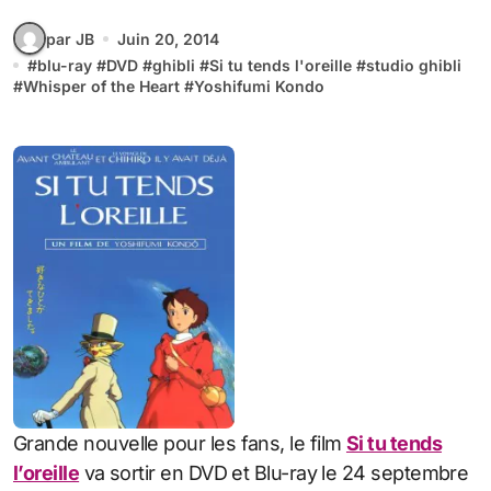
par JB
Juin 20, 2014
#
blu-ray
#
DVD
#
ghibli
#
Si tu tends l'oreille
#
studio ghibli
#
Whisper of the Heart
#
Yoshifumi Kondo
Grande nouvelle pour les fans, le film
Si tu tends
l’oreille
va sortir en DVD et Blu-ray le 24 septembre