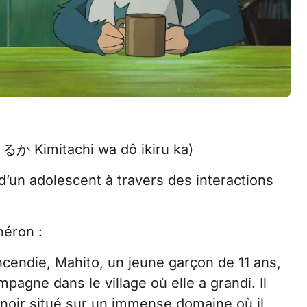
Kimitachi wa dô ikiru ka)
d’un adolescent à travers des interactions
héron :
ncendie, Mahito, un jeune garçon de 11 ans,
mpagne dans le village où elle a grandi. Il
anoir situé sur un immense domaine où il