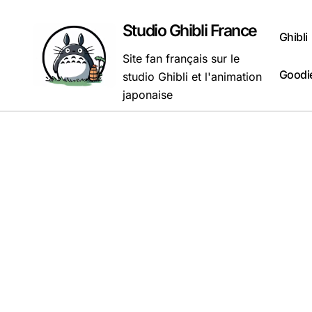
Passer
au
Studio Ghibli France
Ghibli
contenu
Site fan français sur le
Goodie
studio Ghibli et l'animation
japonaise