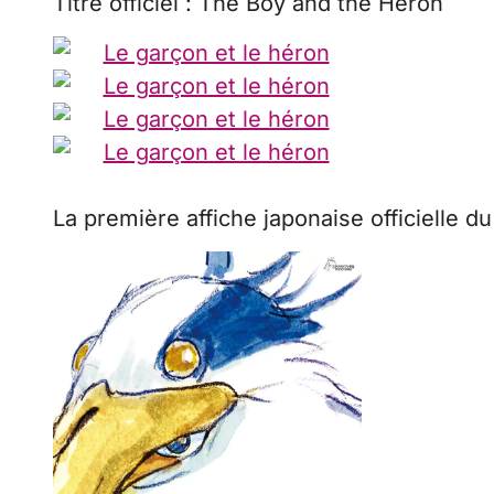
Titre officiel : The Boy and the Heron
La première affiche japonaise officielle du