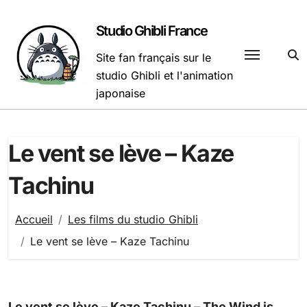
Passer
au
Studio Ghibli France
contenu
Site fan français sur le
studio Ghibli et l'animation
japonaise
Le vent se lève – Kaze
Tachinu
Accueil
Les films du studio Ghibli
Le vent se lève – Kaze Tachinu
Le vent se lève – Kaze Tachinu – The Wind is