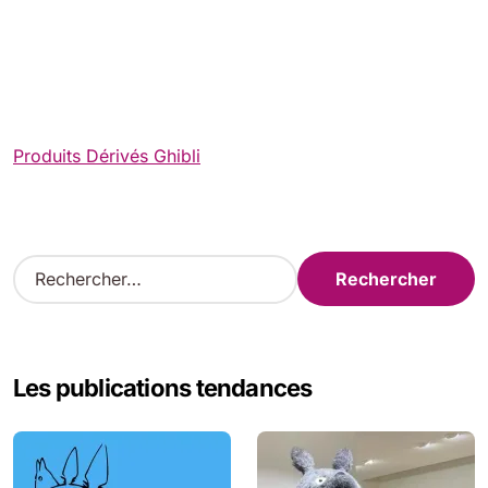
Produits Dérivés Ghibli
R
e
c
h
e
Les publications tendances
r
c
h
e
r