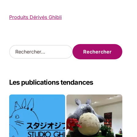
Produits Dérivés Ghibli
R
e
c
h
e
Les publications tendances
r
c
h
e
r
: