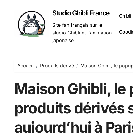
Passer
au
Studio Ghibli France
Ghibli
contenu
Site fan français sur le
Goodie
studio Ghibli et l'animation
japonaise
Accueil
Produits dérivé
Maison Ghibli, le popup
Maison Ghibli, le
produits dérivés 
aujourd’hui à Pari