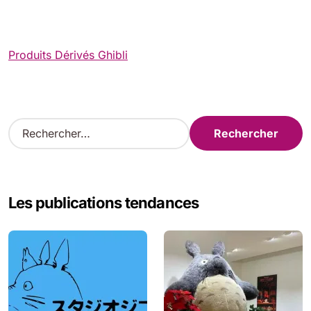
Produits Dérivés Ghibli
R
e
c
h
e
Les publications tendances
r
c
h
e
r
: