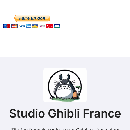
Studio Ghibli France
Site fan français sur le studio Ghibli et l'animation