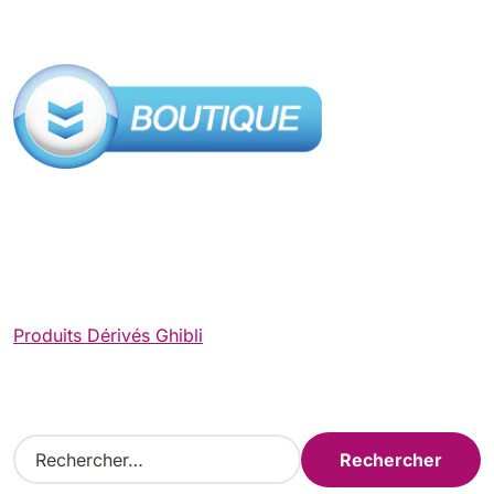
Produits Dérivés Ghibli
R
e