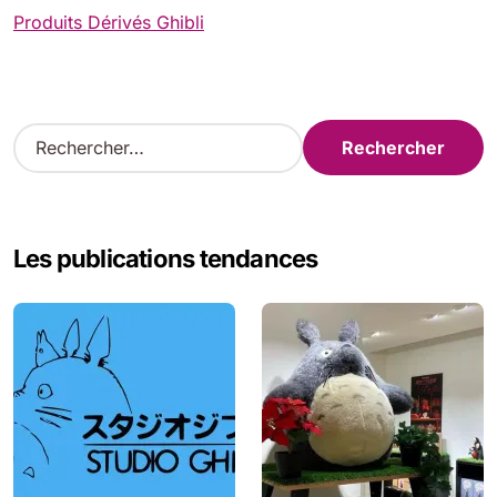
Produits Dérivés Ghibli
R
e
c
h
e
Les publications tendances
r
c
h
e
r
: