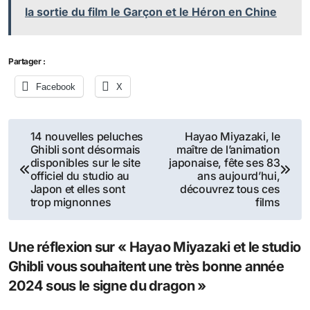
la sortie du film le Garçon et le Héron en Chine
Partager :
Facebook
X
Navigation
14 nouvelles peluches
Hayao Miyazaki, le
Ghibli sont désormais
maître de l’animation
de
disponibles sur le site
japonaise, fête ses 83
officiel du studio au
ans aujourd’hui,
l’article
Japon et elles sont
découvrez tous ces
trop mignonnes
films
Une réflexion sur « Hayao Miyazaki et le studio
Ghibli vous souhaitent une très bonne année
2024 sous le signe du dragon »