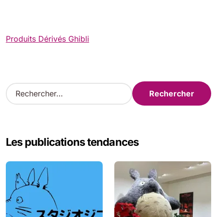
Produits Dérivés Ghibli
R
e
c
h
e
Les publications tendances
r
c
h
e
r
: