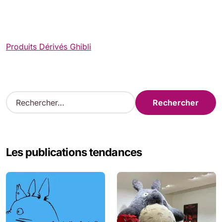
Produits Dérivés Ghibli
R
e
c
h
e
Les publications tendances
r
c
h
e
r
: