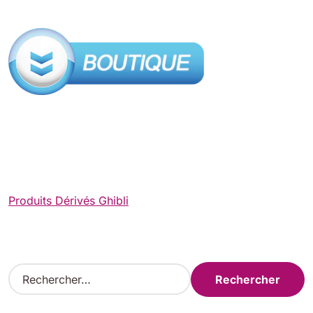
Produits Dérivés Ghibli
R
e
c