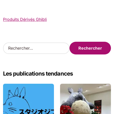
Produits Dérivés Ghibli
R
e
c
h
e
Les publications tendances
r
c
h
e
r
: