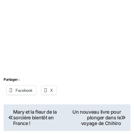
Partager :
Facebook
X
Navigation
Mary et la fleur de la
Un nouveau livre pour
sorcière bientôt en
plonger dans le
de
France !
voyage de Chihiro