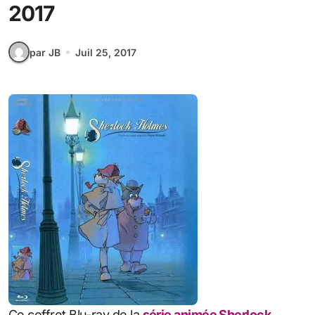
2017
par JB
Juil 25, 2017
Ce coffret Blu-ray de la
série animée Sherlock