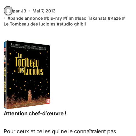
par JB
Mai 7, 2013
#
bande annonce
#
blu-ray
#
film
#
Isao Takahata
#
Kazé
#
Le Tombeau des lucioles
#
studio ghibli
Attention chef-d’œuvre !
Pour ceux et celles qui ne le connaîtraient pas