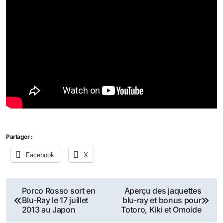
Partager :
Facebook
X
Navigation
Porco Rosso sort en
Aperçu des jaquettes
Blu-Ray le 17 juillet
blu-ray et bonus pour
de
2013 au Japon
Totoro, Kiki et Omoide