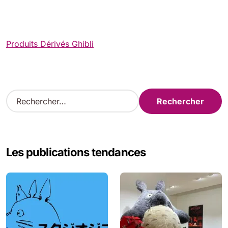
Produits Dérivés Ghibli
R
e
c
h
e
Les publications tendances
r
c
h
e
r
: