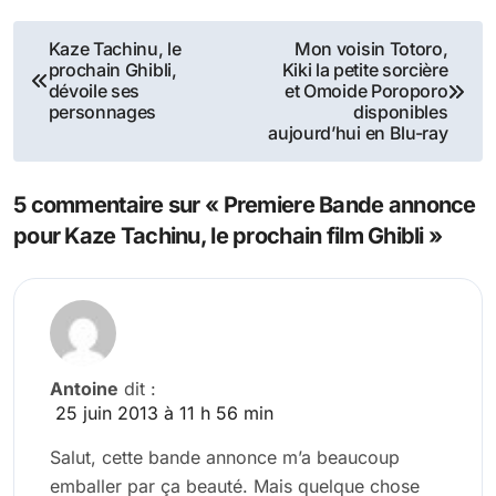
Navigation
Kaze Tachinu, le
Mon voisin Totoro,
prochain Ghibli,
Kiki la petite sorcière
de
dévoile ses
et Omoide Poroporo
personnages
disponibles
l’article
aujourd’hui en Blu-ray
5 commentaire sur « Premiere Bande annonce
pour Kaze Tachinu, le prochain film Ghibli »
Antoine
dit :
25 juin 2013 à 11 h 56 min
Salut, cette bande annonce m’a beaucoup
emballer par ça beauté. Mais quelque chose