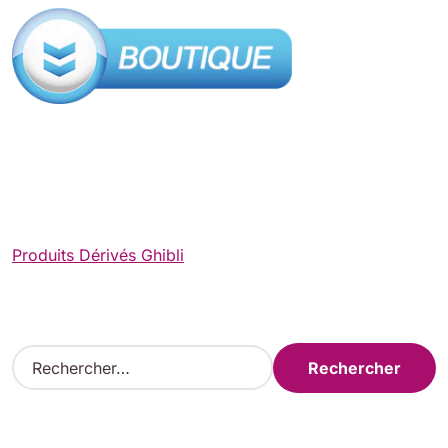
Produits Dérivés Ghibli
R
e
c
h
e