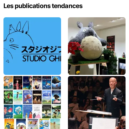
Les publications tendances
r
c
h
e
r
: