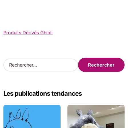
Produits Dérivés Ghibli
R
e
c
h
e
Les publications tendances
r
c
h
e
r