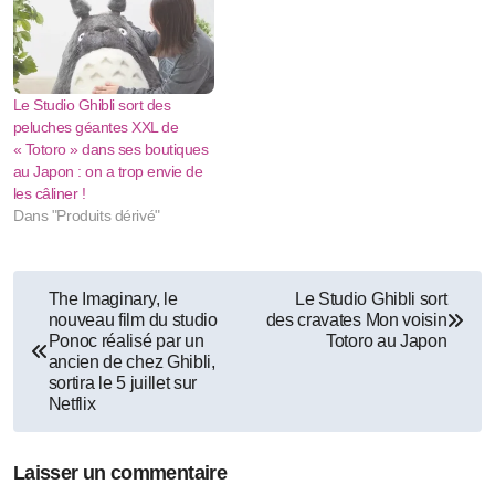
Le Studio Ghibli sort des
peluches géantes XXL de
« Totoro » dans ses boutiques
au Japon : on a trop envie de
les câliner !
Dans "Produits dérivé"
Navigation
The Imaginary, le
Le Studio Ghibli sort
nouveau film du studio
des cravates Mon voisin
de
Ponoc réalisé par un
Totoro au Japon
ancien de chez Ghibli,
l’article
sortira le 5 juillet sur
Netflix
Laisser un commentaire