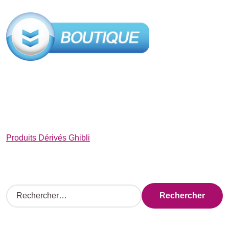
Produits Dérivés Ghibli
R
e
c
h