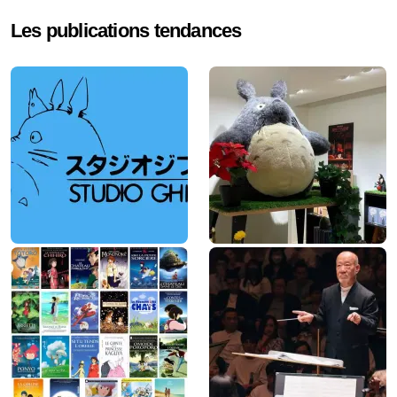
e
Les publications tendances
r
c
h
e
r
: