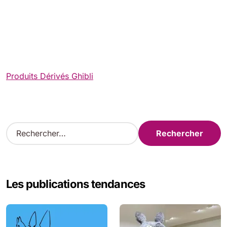
Produits Dérivés Ghibli
R
e
c
h
e
Les publications tendances
r
c
h
e