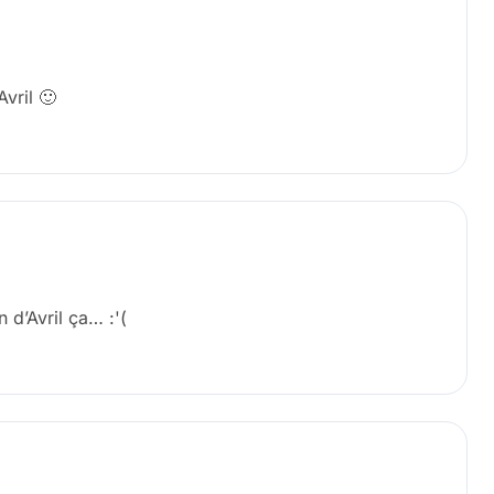
vril 🙂
d’Avril ça… :'(