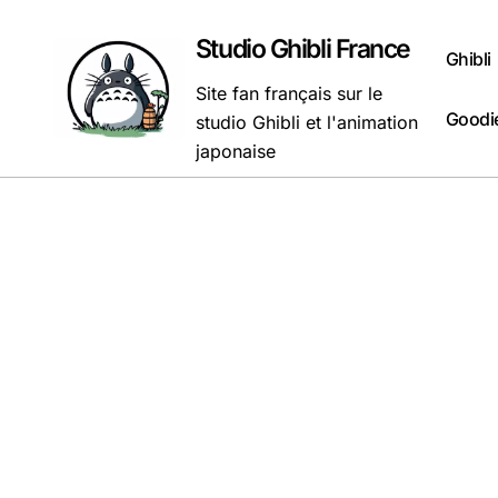
Passer
au
Studio Ghibli France
Ghibli
contenu
Site fan français sur le
Goodie
studio Ghibli et l'animation
japonaise