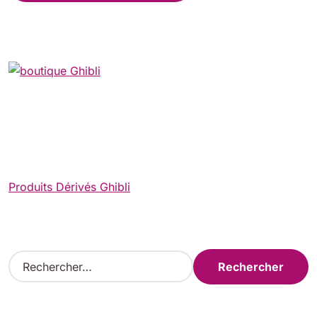
Produits Dérivés Ghibli
R
e
c
h