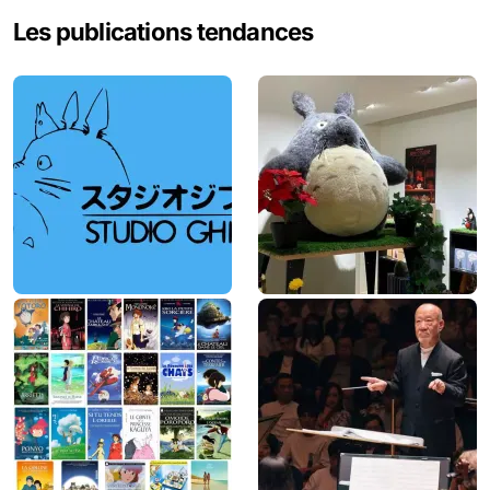
e
Les publications tendances
r
c
h
e
r
: