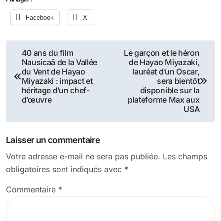
Facebook
X
Navigation
40 ans du film
Le garçon et le héron
Nausicaä de la Vallée
de Hayao Miyazaki,
de
du Vent de Hayao
lauréat d’un Oscar,
Miyazaki : impact et
sera bientôt
l’article
héritage d’un chef-
disponible sur la
d’œuvre
plateforme Max aux
USA
Laisser un commentaire
Votre adresse e-mail ne sera pas publiée.
Les champs
obligatoires sont indiqués avec
*
Commentaire
*