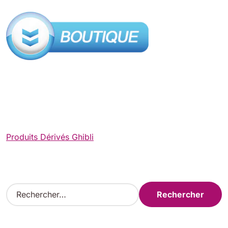
Produits Dérivés Ghibli
R
e
c
h