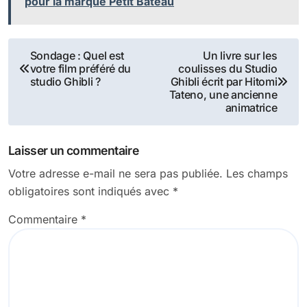
pour la marque Petit Bateau
Navigation
Sondage : Quel est
Un livre sur les
votre film préféré du
coulisses du Studio
de
studio Ghibli ?
Ghibli écrit par Hitomi
Tateno, une ancienne
l’article
animatrice
Laisser un commentaire
Votre adresse e-mail ne sera pas publiée.
Les champs
obligatoires sont indiqués avec
*
Commentaire
*