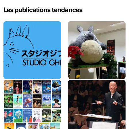
e
Les publications tendances
r
c
h
e
r
: