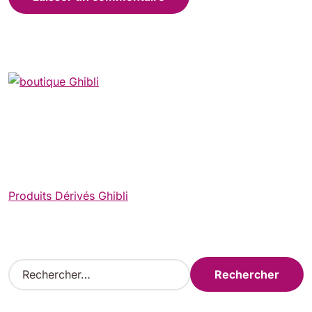
Produits Dérivés Ghibli
R
e
c
h