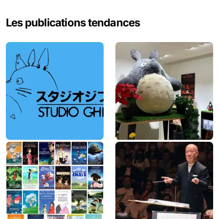
e
Les publications tendances
r
c
h
e
r
: