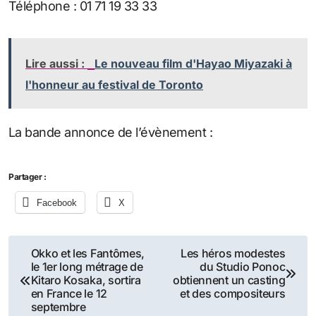
Téléphone : 01 71 19 33 33
Lire aussi :
Le nouveau film d'Hayao Miyazaki à
l'honneur au festival de Toronto
La bande annonce de l’évènement :
Partager :
Facebook
X
Navigation
Okko et les Fantômes,
Les héros modestes
le 1er long métrage de
du Studio Ponoc
de
Kitaro Kosaka, sortira
obtiennent un casting
en France le 12
et des compositeurs
l’article
septembre