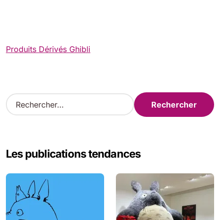
Produits Dérivés Ghibli
R
e
c
h
e
Les publications tendances
r
c
h
e
r
: