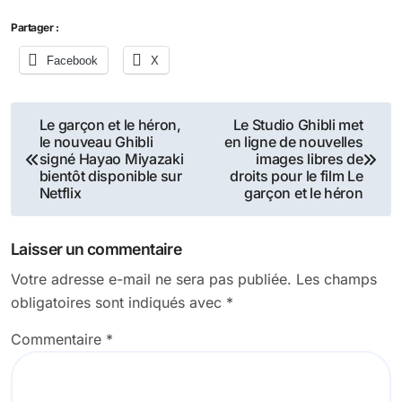
Partager :
Facebook
X
Navigation
Le garçon et le héron,
Le Studio Ghibli met
le nouveau Ghibli
en ligne de nouvelles
de
signé Hayao Miyazaki
images libres de
bientôt disponible sur
droits pour le film Le
l’article
Netflix
garçon et le héron
Laisser un commentaire
Votre adresse e-mail ne sera pas publiée.
Les champs
obligatoires sont indiqués avec
*
Commentaire
*