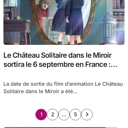
Le Château Solitaire dans le Miroir
sortira le 6 septembre en France :
bande annonce
La date de sortie du film d’animation Le Château
Solitaire dans le Miroir a été...
Pagination
1
2
…
5
des