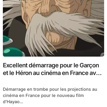
Excellent démarrage pour le Garçon
et le Héron au cinéma en France avec
227 457 entrées pour le nouveau
Miyazaki
Démarrage en trombe pour les projections au
cinéma en France pour le nouveau film
d’Hayao...