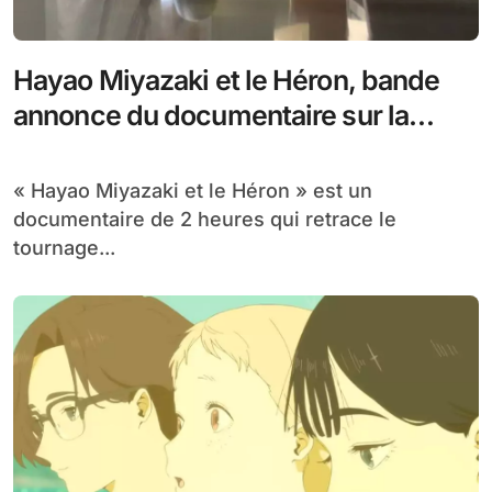
Hayao Miyazaki et le Héron, bande
annonce du documentaire sur la
création du dernier film du maître de
l’animation japonaise
« Hayao Miyazaki et le Héron » est un
documentaire de 2 heures qui retrace le
tournage...