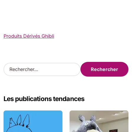
Produits Dérivés Ghibli
R
e
c
h
e
Les publications tendances
r
c
h
e
r