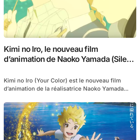
Kimi no Iro, le nouveau film
d’animation de Naoko Yamada (Silent
Voice) dévoile sa date de sortie et sa
bande-annonce !
Kimi no Iro (Your Color) est le nouveau film
d’animation de la réalisatrice Naoko Yamada...