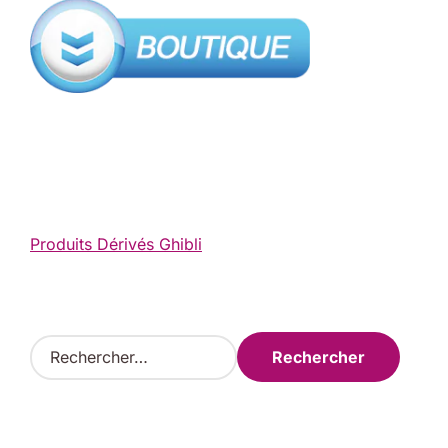
Produits Dérivés Ghibli
R
e
c
h
e