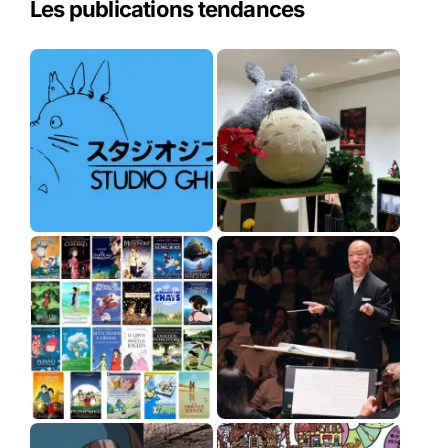
Les publications tendances
r
c
h
e
r
: