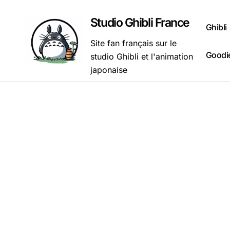
Passer
au
Studio Ghibli France
Ghibli
contenu
Site fan français sur le
Goodie
studio Ghibli et l'animation
japonaise