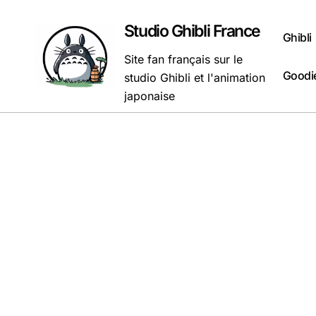
Passer
au
Studio Ghibli France
Ghibli
contenu
Site fan français sur le
Goodie
studio Ghibli et l'animation
japonaise