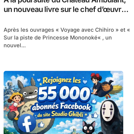
un nouveau livre sur le chef d’œuvre
d’Hayao Miyazaki disponible chez
Ynnis Éditions
Après les ouvrages « Voyage avec Chihiro » et «
Sur la piste de Princesse Mononoké« , un
nouvel...