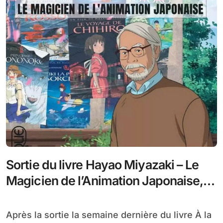
Sortie du livre Hayao Miyazaki – Le
Magicien de l’Animation Japonaise,
un nouvel ouvrage édité chez L’Écran
Fantastique
Après la sortie la semaine dernière du livre À la