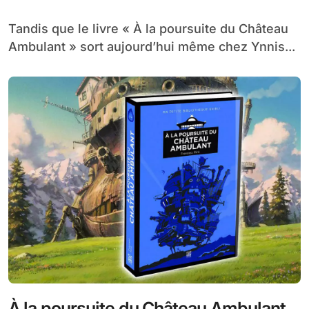
pour la projection du film « Le
Château Ambulant » en Chine !
Tandis que le livre « À la poursuite du Château
Ambulant » sort aujourd’hui même chez Ynnis...
À la poursuite du Château Ambulant,