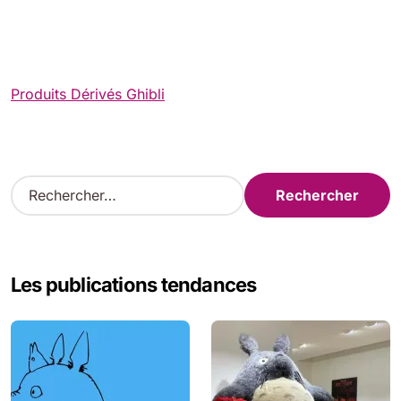
Produits Dérivés Ghibli
R
e
c
h
e
Les publications tendances
r
c
h
e
r
: