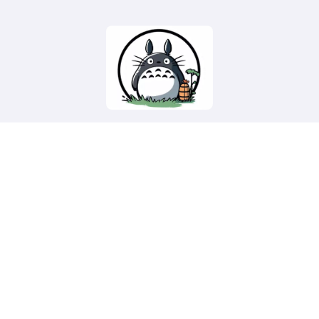
Studio Ghibli France
Site fan français sur le studio Ghibli et l'animation
japonaise
Copyright @ 2026 Tous droits réservés - studioghibli.fr
-
Mentions Légales
-
Contacts