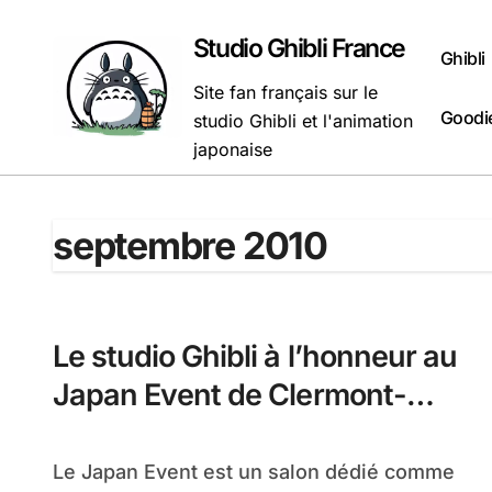
Passer
au
Studio Ghibli France
Ghibli
contenu
Site fan français sur le
Goodie
studio Ghibli et l'animation
japonaise
septembre 2010
Le studio Ghibli à l’honneur au
Japan Event de Clermont-
Ferrand
Le Japan Event est un salon dédié comme