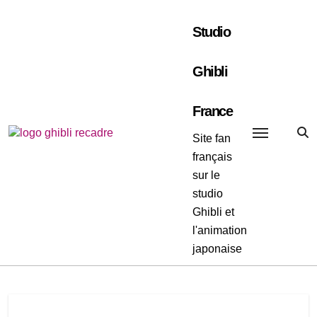
Passer
au
Studio
contenu
Ghibli
France
Site fan
français
sur le
studio
Ghibli et
l'animation
japonaise