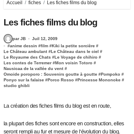
Accueil
fiches
Les fiches films du blog
Les fiches films du blog
par JB
Juil 12, 2009
#
anime dessin
#
film
#
Kiki la petite sorcière
#
Le Château ambulant
#
Le Château dans le ciel
#
Le Royaume des Chats
#
Le Voyage de chihiro
#
Les contes de Terremer
#
Mon voisin Totoro
#
Nausicaa de la vallée du vent
#
Omoide poroporo : Souvenirs goutte à goutte
#
Pompoko
#
Ponyo sur la falaise
#
Porco Rosso
#
Princesse Mononoke
#
studio ghibli
La création des fiches films du blog est en route,
la plupart des fiches sont encore en construction, elles
seront rempli au fur et mesure de l’évolution du blog.