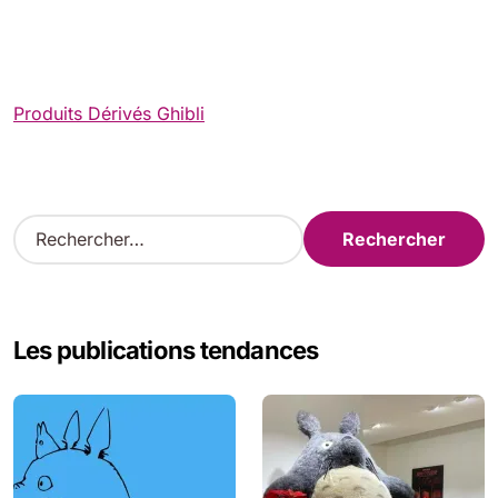
Produits Dérivés Ghibli
R
e
c
h
e
Les publications tendances
r
c
h
e
r
: