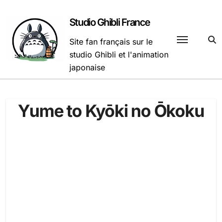
Passer
au
Studio Ghibli France
contenu
Site fan français sur le
studio Ghibli et l'animation
japonaise
Yume to Kyōki no Ōkoku