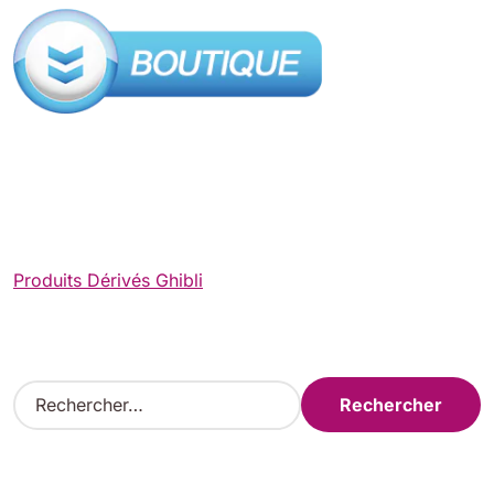
Produits Dérivés Ghibli
R
e
c
h
e