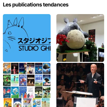
Les publications tendances
r
c
h
e
r
: