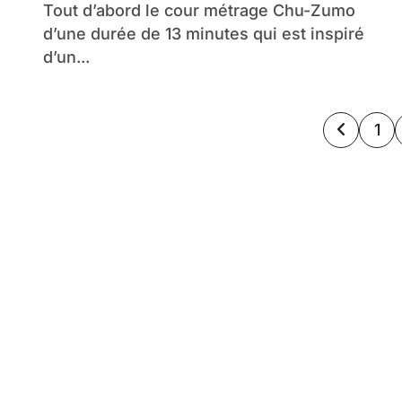
Tout d’abord le cour métrage Chu-Zumo
d’une durée de 13 minutes qui est inspiré
d’un...
Pagin
1
des
publi