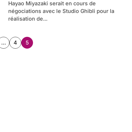
Hayao Miyazaki serait en cours de
négociations avec le Studio Ghibli pour la
réalisation de...
ation
…
4
5
cations