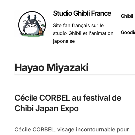
Passer
au
Studio Ghibli France
Ghibli
contenu
Site fan français sur le
Goodie
studio Ghibli et l'animation
japonaise
Hayao Miyazaki
Cécile CORBEL au festival de
Chibi Japan Expo
Cécile CORBEL, visage incontournable pour