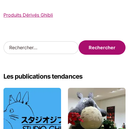
Produits Dérivés Ghibli
R
e
c
h
e
Les publications tendances
r
c
h
e
r
: