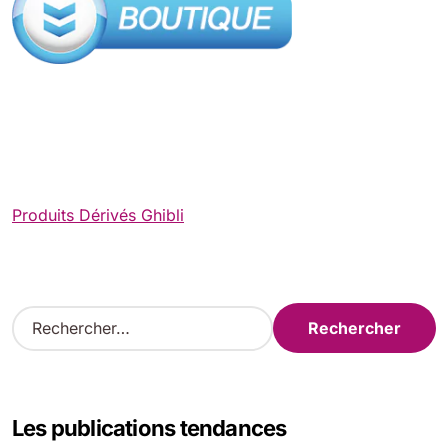
Produits Dérivés Ghibli
R
e
c
h
e
Les publications tendances
r
c