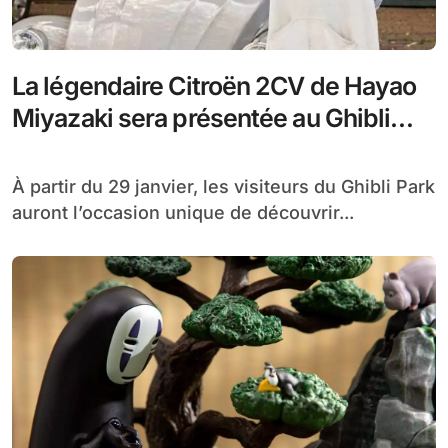
La légendaire Citroën 2CV de Hayao
Miyazaki sera présentée au Ghibli
Park au Japon avec une exposition
retraçant son histoire
À partir du 29 janvier, les visiteurs du Ghibli Park
auront l’occasion unique de découvrir...