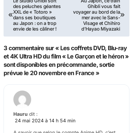
Le Studio Ghibli sort
Au Japon, ce train
des peluches géantes
Ghibli vous fait
de
XXL de « Totoro »
voyager au bord de la
dans ses boutiques
mer avec le Sans-
l’article
au Japon : on a trop
Visage et Chihiro
envie de les câliner !
d’Hayao Miyazaki
3 commentaire sur « Les coffrets DVD, Blu-ray
et 4K Ultra HD du film « Le Garçon et le héron »
sont disponibles en précommande, sortie
prévue le 20 novembre en France »
Hauru
dit :
24 mai 2024 à 14 h 54 min
A savoir que selon le compte Anime HD, c’est