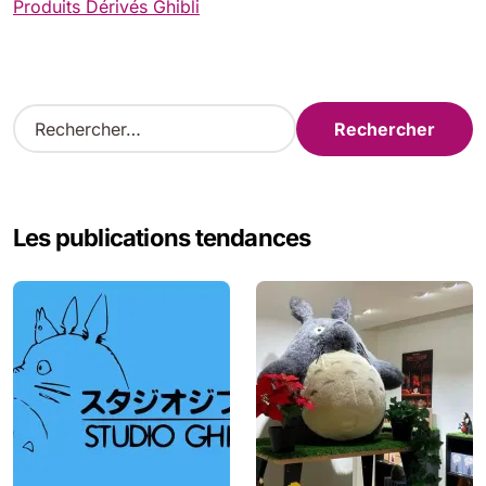
Produits Dérivés Ghibli
R
e
c
h
e
Les publications tendances
r
c
h
e
r
: