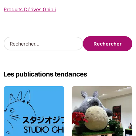
Produits Dérivés Ghibli
R
e
c
h
e
Les publications tendances
r
c
h
e
r
: