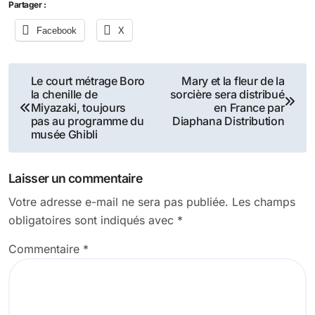
Partager :
Facebook
X
Navigation
Le court métrage Boro
Mary et la fleur de la
la chenille de
sorcière sera distribué
de
Miyazaki, toujours
en France par
pas au programme du
Diaphana Distribution
l’article
musée Ghibli
Laisser un commentaire
Votre adresse e-mail ne sera pas publiée.
Les champs
obligatoires sont indiqués avec
*
Commentaire
*