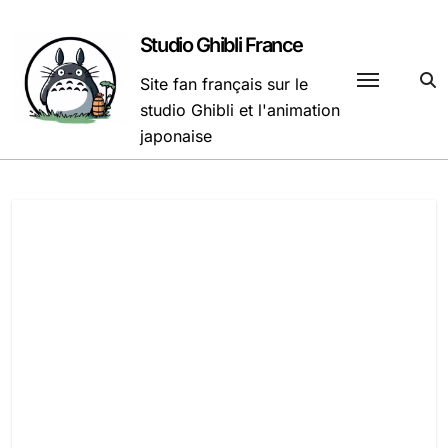
Passer
au
Studio Ghibli France
contenu
Site fan français sur le
studio Ghibli et l'animation
japonaise