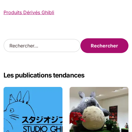
Produits Dérivés Ghibli
R
e
c
h
e
Les publications tendances
r
c
h
e
r
: