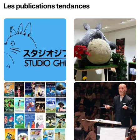
Les publications tendances
r
c
h
e
r
: