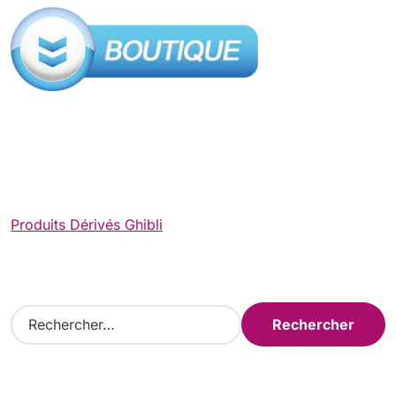
Produits Dérivés Ghibli
R
e
c
h
e