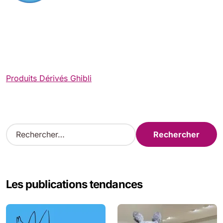
Produits Dérivés Ghibli
R
e
c
h
e
Les publications tendances
r
c
h
e